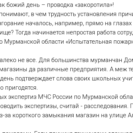
как божий день – проводка «закоротила»!
понимают, в чем трудность установления прич
озгорание началось, например, прямо на глазах 
ище? Тогда начинается непростая работа сотру
по Мурманской области «Испытательная пожар
 далеко не все. Для большинства мурманчан Д
 магазины да различные предприятия. А меж т
й день подтверждает слова своих школьных учи
о пригодятся.
ных экспертиз МЧС России по Мурманской обл
роводить экспертизы, считай - расследования. 
з-за короткого замыкания магазин на улице 