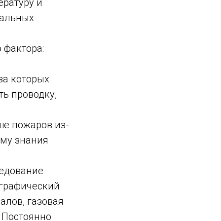
ературу и
мальных
 фактора:
за которых
ть проводку,
ьше пожаров из-
ому знания
ледование
ографический
алов, газовая
– Постоянно