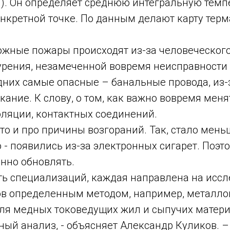
). Он определяет среднюю интегральную темп
онкретной точке. По данным делают карту тер
ожные пожары происходят из-за человеческого
урения, незамеченной вовремя неисправности
дних самые опасные – банальные провода, из-
ание. К слову, о том, как важно вовремя меня
оляции, контактных соединений.
 это и про причины возгораний. Так, стало мен
о - появились из-за электронных сигарет. Поэт
нно обновлять.
ять специализаций, каждая направлена на исс
тов определенным методом, например, металл
ля медных токоведущих жил и сыпучих матери
ный анализ, - объясняет Александр Куликов. 