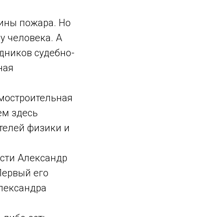
ины пожара. Но
у человека. А
дников судебно-
ная
омостроительная
ем здесь
телей физики и
асти Александр
Первый его
Александра