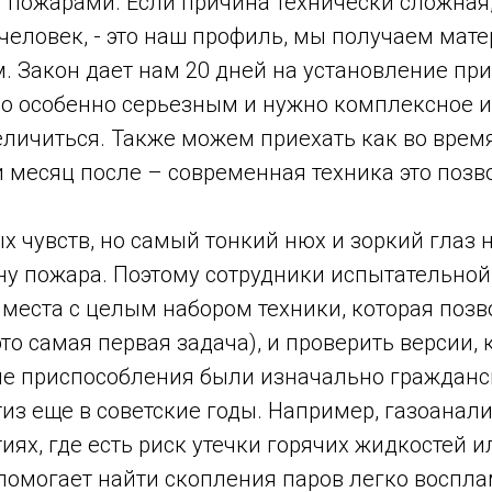
и пожарами. Если причина технически сложная,
человек, - это наш профиль, мы получаем мате
м. Закон дает нам 20 дней на установление пр
ло особенно серьезным и нужно комплексное 
еличиться. Также можем приехать как во время
 месяц после – современная техника это позво
х чувств, но самый тонкий нюх и зоркий глаз 
ну пожара. Поэтому сотрудники испытательно
места с целым набором техники, которая позв
то самая первая задача), и проверить версии, 
гие приспособления были изначально гражданс
тиз еще в советские годы. Например, газоанал
ях, где есть риск утечки горячих жидкостей ил
помогает найти скопления паров легко воспл