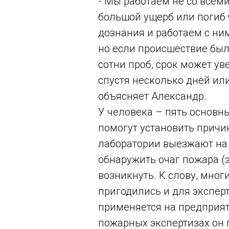
- Мы работаем не со всем
большой ущерб или погиб 
дознания и работаем с ни
но если происшествие бы
сотни проб, срок может ув
спустя несколько дней или
объясняет Александр.
У человека – пять основны
помогут установить причи
лаборатории выезжают на 
обнаружить очаг пожара (э
возникнуть. К слову, мно
пригодились и для экспер
применяется на предприяти
пожарных экспертизах он 