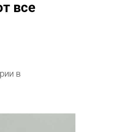
т все
рии в