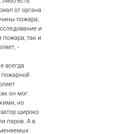
 либо есть
риал от органа
ичины пожара,
исследование и
 пожара, так и
ляет, -
не всегда
й пожарной
оляет
как он мог
кими, но
изатор широко
и паров. А в
аменяемых