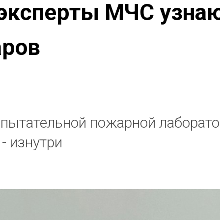
 эксперты МЧС узнаю
аров
спытательной пожарной лаборато
- изнутри