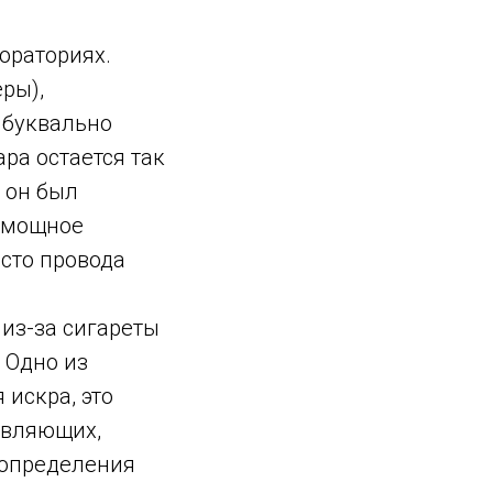
бораториях.
ры),
 буквально
ра остается так
е он был
е мощное
осто провода
 из-за сигареты
 Одно из
 искра, это
авляющих,
 определения