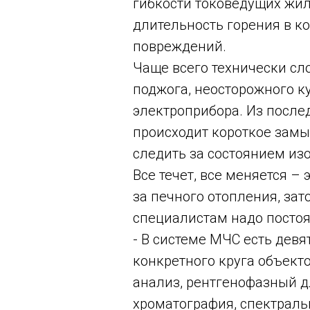
гибкости токоведущих жил
длительность горения в к
повреждений.
Чаще всего технически сл
поджога, неосторожного к
электроприбора. Из после
происходит короткое замык
следить за состоянием из
Все течет, все меняется –
за печного отопления, зат
специалистам надо постоя
- В системе МЧС есть дев
конкретного круга объек
анализ, рентгенофазный д
хроматография, спектраль