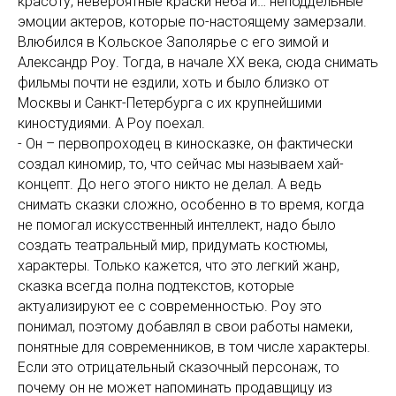
красоту, невероятные краски неба и… неподдельные
эмоции актеров, которые по-настоящему замерзали.
Влюбился в Кольское Заполярье с его зимой и
Александр Роу. Тогда, в начале ХХ века, сюда снимать
фильмы почти не ездили, хоть и было близко от
Москвы и Санкт-Петербурга с их крупнейшими
киностудиями. А Роу поехал.
- Он – первопроходец в киносказке, он фактически
создал киномир, то, что сейчас мы называем хай-
концепт. До него этого никто не делал. А ведь
снимать сказки сложно, особенно в то время, когда
не помогал искусственный интеллект, надо было
создать театральный мир, придумать костюмы,
характеры. Только кажется, что это легкий жанр,
сказка всегда полна подтекстов, которые
актуализируют ее с современностью. Роу это
понимал, поэтому добавлял в свои работы намеки,
понятные для современников, в том числе характеры.
Если это отрицательный сказочный персонаж, то
почему он не может напоминать продавщицу из