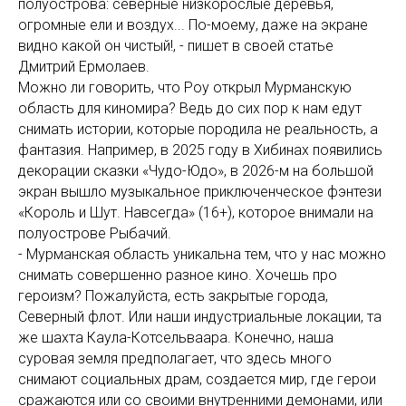
полуострова: северные низкорослые деревья,
огромные ели и воздух... По-моему, даже на экране
видно какой он чистый!, - пишет в своей статье
Дмитрий Ермолаев.
Можно ли говорить, что Роу открыл Мурманскую
область для киномира? Ведь до сих пор к нам едут
снимать истории, которые породила не реальность, а
фантазия. Например, в 2025 году в Хибинах появились
декорации сказки «Чудо-Юдо», в 2026-м на большой
экран вышло музыкальное приключенческое фэнтези
«Король и Шут. Навсегда» (16+), которое внимали на
полуострове Рыбачий.
- Мурманская область уникальна тем, что у нас можно
снимать совершенно разное кино. Хочешь про
героизм? Пожалуйста, есть закрытые города,
Северный флот. Или наши индустриальные локации, та
же шахта Каула-Котсельваара. Конечно, наша
суровая земля предполагает, что здесь много
снимают социальных драм, создается мир, где герои
сражаются или со своими внутренними демонами, или