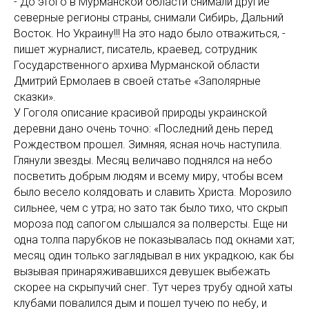
- До этого в Мурманской области снимали другие
северные регионы страны, снимали Сибирь, Дальний
Восток. Но Украину!!! На это надо было отважиться, -
пишет журналист, писатель, краевед, сотрудник
Государственного архива Мурманской области
Дмитрий Ермолаев в своей статье «Заполярные
сказки».
У Гоголя описание красивой природы украинской
деревни дано очень точно: «Последний день перед
Рождеством прошел. Зимняя, ясная ночь наступила.
Глянули звезды. Месяц величаво поднялся на небо
посветить добрым людям и всему миру, чтобы всем
было весело колядовать и славить Христа. Морозило
сильнее, чем с утра; но зато так было тихо, что скрып
мороза под сапогом слышался за полверсты. Еще ни
одна толпа парубков не показывалась под окнами хат;
месяц один только заглядывал в них украдкою, как бы
вызывая принаряживавшихся девушек выбежать
скорее на скрыпучий снег. Тут через трубу одной хаты
клубами повалился дым и пошел тучею по небу, и