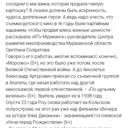
соседнего магазина, которая продала гнилую
картошку? В сказке должны быть искренность,
чудеса, деятельные герои. А ведь надо учесть, что
съемки детского кино в те годы были партийным
заданием, чтобы продвигались важные ценности -
рассказала «КП»-Мурманск» руководитель Центра
развития кинопроизводства Мурманской области
Светлана Солдатова.
Говоря о его работах, многие вспоминают, конечно,
«Морозко» (0+), но это было уже потом, после
Великой Отечественной войны. А до лихолетья
Александр Артурович приехал со съемочной группой
в Апатиты, где начал работать над другой
киносказкой, первой отечественной, – «По щучьему
веленью» (0+). Зритель увидел ее в 1938 году.
Спустя 23 года Роу снова работает на Кольском
полуострове, на этот раз уже над фильмом «Вечера
на хуторе близ Диканьки» - экранизацией гоголевской
«Ночи перед Рождеством» (6+).