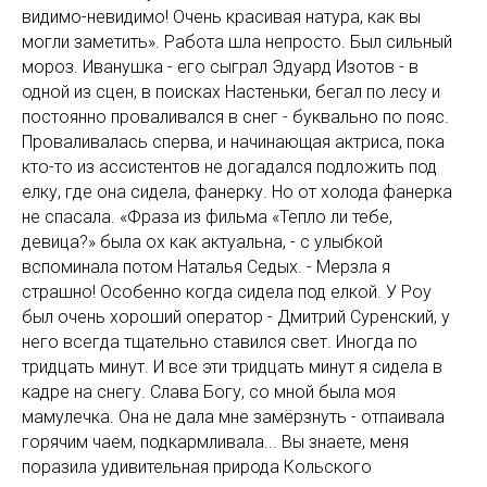
видимо-невидимо! Очень красивая натура, как вы
могли заметить». Работа шла непросто. Был сильный
мороз. Иванушка - его сыграл Эдуард Изотов - в
одной из сцен, в поисках Настеньки, бегал по лесу и
постоянно проваливался в снег - буквально по пояс.
Проваливалась сперва, и начинающая актриса, пока
кто-то из ассистентов не догадался подложить под
елку, где она сидела, фанерку. Но от холода фанерка
не спасала. «Фраза из фильма «Тепло ли тебе,
девица?» была ох как актуальна, - с улыбкой
вспоминала потом Наталья Седых. - Мерзла я
страшно! Особенно когда сидела под елкой. У Роу
был очень хороший оператор - Дмитрий Суренский, у
него всегда тщательно ставился свет. Иногда по
тридцать минут. И все эти тридцать минут я сидела в
кадре на снегу. Слава Богу, со мной была моя
мамулечка. Она не дала мне замёрзнуть - отпаивала
горячим чаем, подкармливала... Вы знаете, меня
поразила удивительная природа Кольского