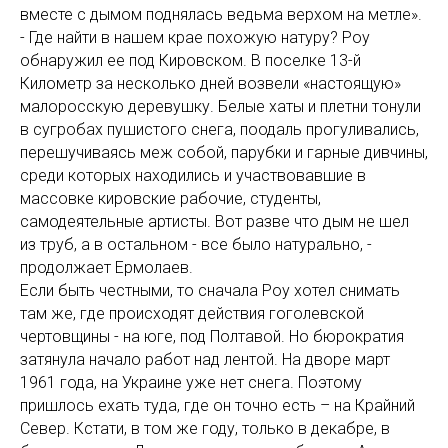
вместе с дымом поднялась ведьма верхом на метле».
- Где найти в нашем крае похожую натуру? Роу
обнаружил ее под Кировском. В поселке 13-й
Километр за несколько дней возвели «настоящую»
малоросскую деревушку. Белые хаты и плетни тонули
в сугробах пушистого снега, поодаль прогуливались,
перешучиваясь меж собой, парубки и гарные дивчины,
среди которых находились и участвовавшие в
массовке кировские рабочие, студенты,
самодеятельные артисты. Вот разве что дым не шел
из труб, а в остальном - все было натурально, -
продолжает Ермолаев.
Если быть честными, то сначала Роу хотел снимать
там же, где происходят действия гоголевской
чертовщины - на юге, под Полтавой. Но бюрократия
затянула начало работ над лентой. На дворе март
1961 года, на Украине уже нет снега. Поэтому
пришлось ехать туда, где он точно есть – на Крайний
Север. Кстати, в том же году, только в декабре, в