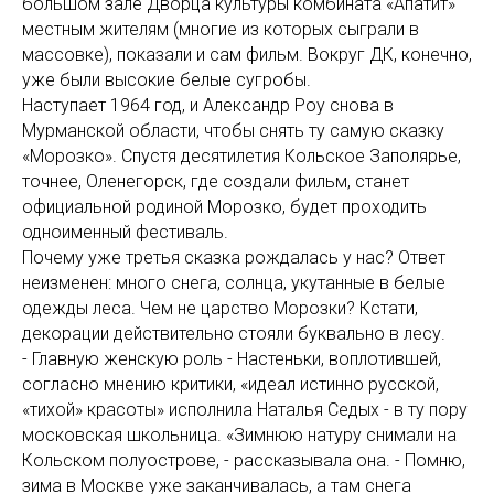
большом зале Дворца культуры комбината «Апатит»
местным жителям (многие из которых сыграли в
массовке), показали и сам фильм. Вокруг ДК, конечно,
уже были высокие белые сугробы.
Наступает 1964 год, и Александр Роу снова в
Мурманской области, чтобы снять ту самую сказку
«Морозко». Спустя десятилетия Кольское Заполярье,
точнее, Оленегорск, где создали фильм, станет
официальной родиной Морозко, будет проходить
одноименный фестиваль.
Почему уже третья сказка рождалась у нас? Ответ
неизменен: много снега, солнца, укутанные в белые
одежды леса. Чем не царство Морозки? Кстати,
декорации действительно стояли буквально в лесу.
- Главную женскую роль - Настеньки, воплотившей,
согласно мнению критики, «идеал истинно русской,
«тихой» красоты» исполнила Наталья Седых - в ту пору
московская школьница. «Зимнюю натуру снимали на
Кольском полуострове, - рассказывала она. - Помню,
зима в Москве уже заканчивалась, а там снега