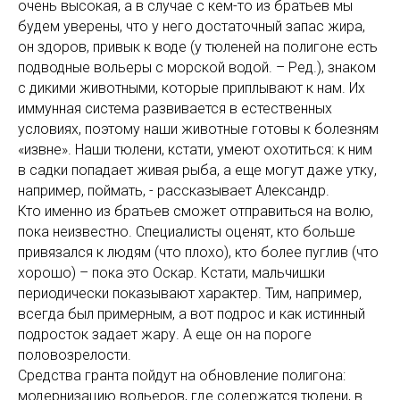
очень высокая, а в случае с кем-то из братьев мы
будем уверены, что у него достаточный запас жира,
он здоров, привык к воде (у тюленей на полигоне есть
подводные вольеры с морской водой. – Ред.), знаком
с дикими животными, которые приплывают к нам. Их
иммунная система развивается в естественных
условиях, поэтому наши животные готовы к болезням
«извне». Наши тюлени, кстати, умеют охотиться: к ним
в садки попадает живая рыба, а еще могут даже утку,
например, поймать, - рассказывает Александр.
Кто именно из братьев сможет отправиться на волю,
пока неизвестно. Специалисты оценят, кто больше
привязался к людям (что плохо), кто более пуглив (что
хорошо) – пока это Оскар. Кстати, мальчишки
периодически показывают характер. Тим, например,
всегда был примерным, а вот подрос и как истинный
подросток задает жару. А еще он на пороге
половозрелости.
Средства гранта пойдут на обновление полигона:
модернизацию вольеров, где содержатся тюлени, в