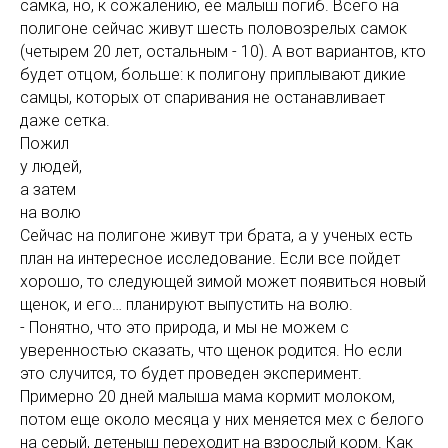
самка, но, к сожалению, ее малыш погиб. Всего на
полигоне сейчас живут шесть половозрелых самок
(четырем 20 лет, остальным - 10). А вот вариантов, кто
будет отцом, больше: к полигону приплывают дикие
самцы, которых от спаривания не останавливает
даже сетка.
Пожил
у людей,
а затем
на волю
Сейчас на полигоне живут три брата, а у ученых есть
план на интересное исследование. Если все пойдет
хорошо, то следующей зимой может появиться новый
щенок, и его… планируют выпустить на волю.
- Понятно, что это природа, и мы не можем с
уверенностью сказать, что щенок родится. Но если
это случится, то будет проведен эксперимент.
Примерно 20 дней малыша мама кормит молоком,
потом еще около месяца у них меняется мех с белого
на серый, детеныш переходит на взрослый корм. Как