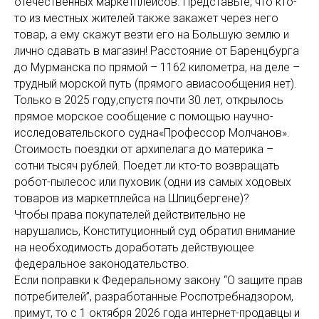
отечественных маркетплейсов. Представьте, что кто-
то из местных жителей также закажет через него
товар, а ему скажут везти его на Большую землю и
лично сдавать в магазин! Расстояние от Баренцбурга
до Мурманска по прямой – 1162 километра, на деле –
трудный морской путь (прямого авиасообщения нет).
Только в 2025 году,спустя почти 30 лет, открылось
прямое морское сообщение с помощью научно-
исследовательского судна«Профессор Молчанов».
Стоимость поездки от архипелага до материка –
сотни тысяч рублей. Поедет ли кто-то возвращать
робот-пылесос или пуховик (одни из самых ходовых
товаров из маркетплейса на Шпицбергене)?
Чтобы права покупателей действительно не
нарушались, Конституционный суд обратил внимание
на необходимость доработать действующее
федеральное законодательство.
Если поправки к Федеральному закону “О защите прав
потребителей”, разработанные Роспотребнадзором,
примут, то с 1 октября 2026 года интернет-продавцы и