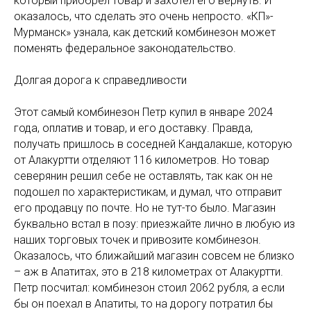
который приобрел товар и захотел его вернуть. И
оказалось, что сделать это очень непросто. «КП»-
Мурманск» узнала, как детский комбинезон может
поменять федеральное законодательство.
Долгая дорога к справедливости
Этот самый комбинезон Петр купил в январе 2024
года, оплатив и товар, и его доставку. Правда,
получать пришлось в соседней Кандалакше, которую
от Алакуртти отделяют 116 километров. Но товар
северянин решил себе не оставлять, так как он не
подошел по характеристикам, и думал, что отправит
его продавцу по почте. Но не тут-то было. Магазин
буквально встал в позу: приезжайте лично в любую из
наших торговых точек и привозите комбинезон.
Оказалось, что ближайший магазин совсем не близко
– аж в Апатитах, это в 218 километрах от Алакуртти.
Петр посчитал: комбинезон стоил 2062 рубля, а если
бы он поехал в Апатиты, то на дорогу потратил бы