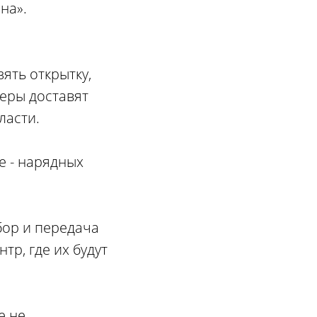
на».
ять открытку,
теры доставят
ласти.
е - нарядных
бор и передача
р, где их будут
е не