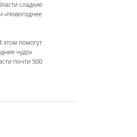
бласти сладкие
ии «Новогоднее
В этом помогут
однее чудо»
сти почти 500