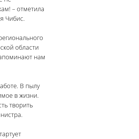
кам! – отметила
я Чибис.
 регионального
нской области
напоминают нам
аботе. В пылу
имое в жизни.
сть творить
инистра.
тартует