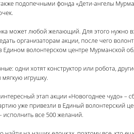
также подопечными фонда «Дети-ангелы Мурма
очек.
нка может любой желающий. Для этого нужно вз
едать организаторам акции, после чего волон
и в Едином волонтерском центре Мурманской об
ные: одни хотят конструктор или робота, други
и мягкую игрушку.
 интересный этап акции «Новогоднее чудо» – с
ртию уже привезли в Единый волонтерский цент
 – исполнить все 500 желаний.
о найти на наших елочках, поэтому все, кто ещ