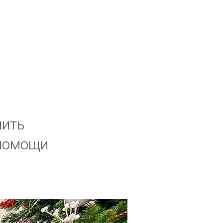
нить
 помощи