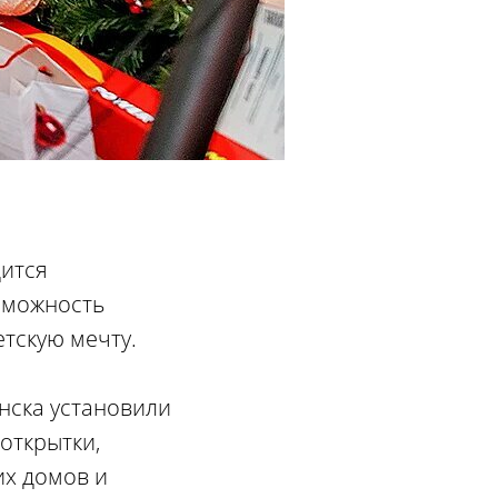
дится
зможность
тскую мечту.
нска установили
открытки,
их домов и