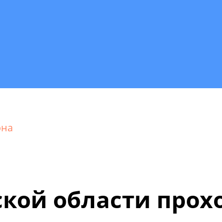
она
кой области прох