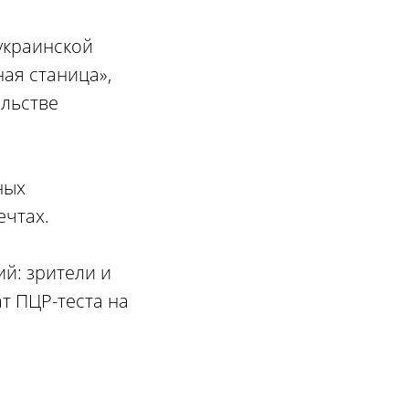
украинской
ая станица»,
ельстве
ных
ечтах.
й: зрители и
т ПЦР-теста на