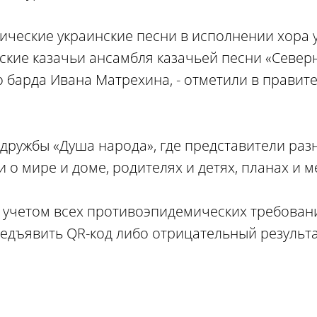
ические украинские песни в исполнении хора 
ские казачьи ансамбля казачьей песни «Северн
 барда Ивана Матрехина, - отметили в правит
дружбы «Душа народа», где представители раз
о мире и доме, родителях и детях, планах и м
учетом всех противоэпидемических требовани
едъявить QR-код либо отрицательный результа