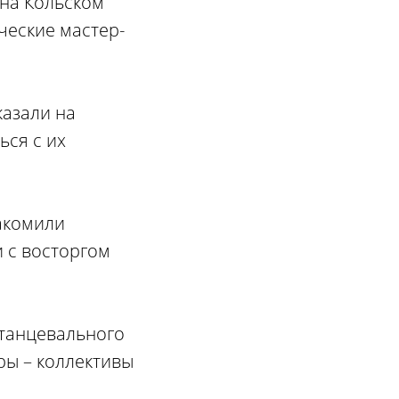
на Кольском
ческие мастер-
казали на
ься с их
накомили
и с восторгом
 танцевального
ры – коллективы