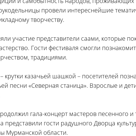
диции и самобытность народов, проживающих 
 рукодельницы провели интереснейшие темати
икладному творчеству.
яли участие представители саами, которые по
астерство. Гости фестиваля смогли познакомит
орчеством, традициями.
 – крутки казачьей шашкой – посетителей поз
ей песни «Северная станица». Взрослые и дет
.
родолжил гала-концерт мастеров песенного и
а представили гости радушного Дворца культу
ы Мурманской области.