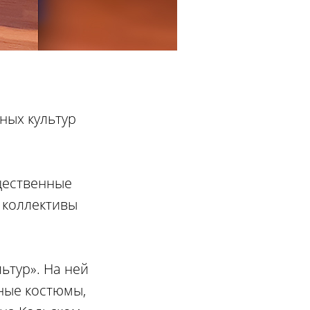
ных культур
щественные
 коллективы
ьтур». На ней
ные костюмы,