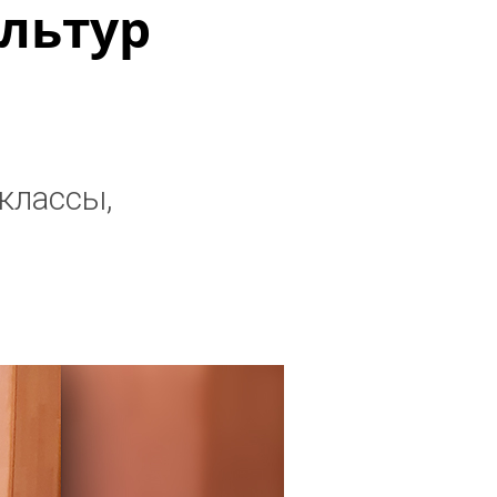
льтур
классы,