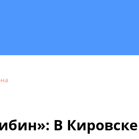
она
ибин»: В Кировск