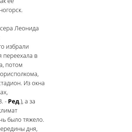
ак ее
ногорск.
ссера Леонида
:
го избрали
я переехала в
а, потом
горисполкома,
тадион. Из окна
ах,
. -
Ред
.), а за
климат
чь было тяжело.
середины дня,