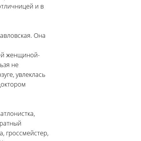
отличницей и в
авловская. Она
ьей женщиной-
ьзя не
зуге, увлеклась
доктором
атлонистка,
кратный
а, гроссмейстер,