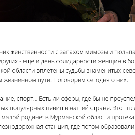
дник женственности с запахом мимозы и тюльпа
других - еще и день солидарности женщин в б
кой области вплетены судьбы знаменитых севе
м жизненном пути. Поговорим сегодня о них.
вание, спорт… Есть ли сферы, где бы не преусп
амых популярных певиц в нашей стране. Этот п
ей малой родине: в Мурманской области протек
елезнодорожная станция, где потом образовали