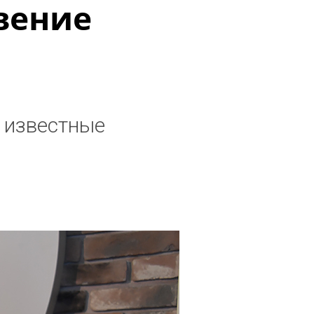
вение
 известные