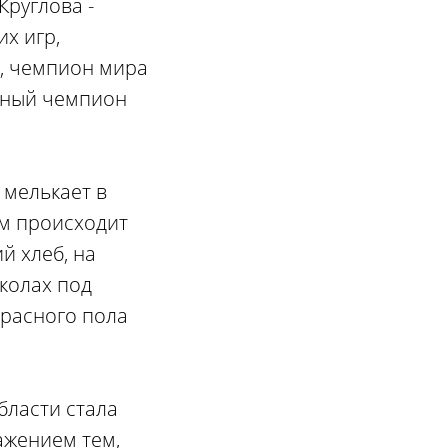
Круглова -
х игр,
а, чемпион мира
атный чемпион
 мелькает в
им происходит
й хлеб, на
колах под
расного пола
бласти стала
ажением тем,