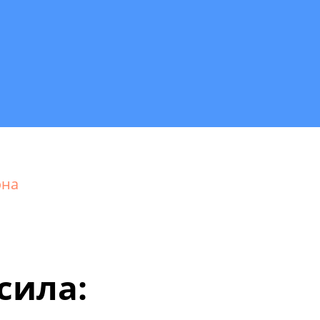
она
сила: