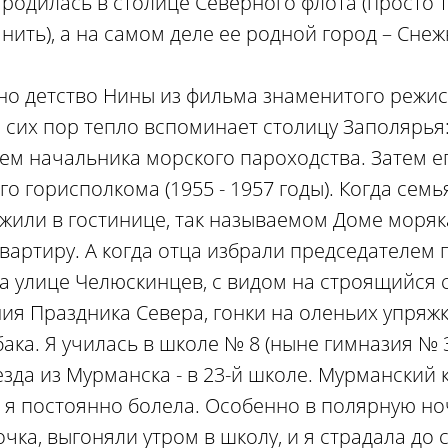
 родилась в столице Северного флота (просто т
ить), а на самом деле ее родной город – Снеж
но детство Нины из фильма знаменитого режи
 сих пор тепло вспоминает столицу Заполярья
лем начальника морского пароходства. Затем е
 горисполкома (1955 - 1957 годы). Когда семь
 жили в гостинице, так называемом Доме моряк
вартиру. А когда отца избрали председателем 
а улице Челюскинцев, с видом на строящийся с
я Праздника Севера, гонки на оленьих упряжк
ка. Я училась в школе № 8 (ныне гимназия № 3
зда из Мурманска - в 23-й школе. Мурманский 
, я постоянно болела. Особенно в полярную но
чка, выгоняли утром в школу, и я страдала до 