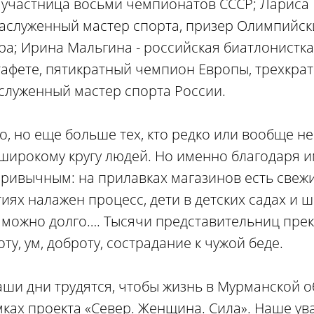
 участница восьми чемпионатов СССР; Лариса 
заслуженный мастер спорта, призер Олимпийски
а; Ирина Мальгина - российская биатлонистк
тафете, пятикратный чемпион Европы, трехкр
аслуженный мастер спорта России.
, но еще больше тех, кто редко или вообще не
 широкому кругу людей. Но именно благодаря 
привычным: на прилавках магазинов есть свежи
х налажен процесс, дети в детских садах и ш
можно долго…. Тысячи представительниц прек
оту, ум, доброту, сострадание к чужой беде.
аши дни трудятся, чтобы жизнь в Мурманской о
мках проекта «Север. Женщина. Сила». Наше ув