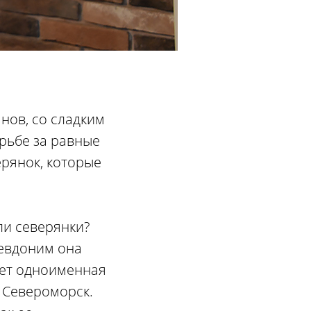
нов, со сладким
орьбе за равные
рянок, которые
ели северянки?
севдоним она
ает одноименная
 Североморск.