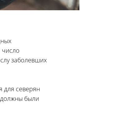
дных
я число
ислу заболевших
я для северян
а должны были