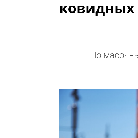
ковидных
Но масочны