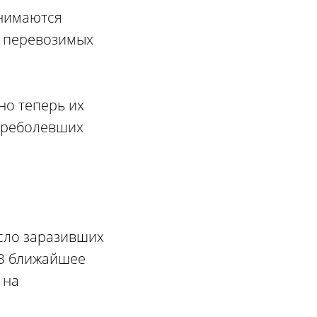
Снимаются
о перевозимых
но теперь их
переболевших
исло заразивших
 В ближайшее
 на