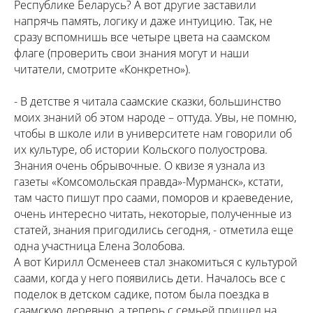
Республике Беларусь? А вот другие заставили
напрячь память, логику и даже интуицию. Так, не
сразу вспомнишь все четыре цвета на саамском
флаге (проверить свои знания могут и наши
читатели, смотрите «Конкретно»).
- В детстве я читала саамские сказки, большинство
моих знаний об этом народе – оттуда. Увы, не помню,
чтобы в школе или в университете нам говорили об
их культуре, об истории Кольского полуострова.
Знания очень обрывочные. О квизе я узнала из
газеты «Комсомольская правда»-Мурманск», кстати,
там часто пишут про саами, поморов и краеведение,
очень интересно читать, некоторые, полученные из
статей, знания пригодились сегодня, - отметила еще
одна участница Елена Золобова.
А вот Кирилл Осменеев стал знакомиться с культурой
саами, когда у него появились дети. Началось все с
поделок в детском садике, потом была поездка в
саамскую деревню, а теперь с семьей пришел на