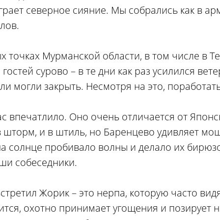
играет северное сияние. Мы собрались как в арм
лов.
 точках Мурманской области, в том числе в Т
гостей сурово – в те дни как раз усилился вет
мли могли закрыть. Несмотря на это, поработать
ас впечатлило. Оно очень отличается от Японс
в шторм, и в штиль, но Баренцево удивляет мо
на солнце пробивало волны и делало их бирюз
аши собеседники.
стретил Жорик – это нерпа, которую часто видя
ится, охотно принимает угощения и позирует н