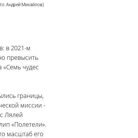
ото: Андрей Михайлов)
: в 2021-м
жно превысить
а «Семь чудес
рылись границы,
ческой миссии -
 с Лялей
лип «Полетели».
что масштаб его