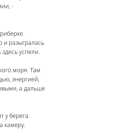
ии, -
ериберке.
ер и разыгралась
 здесь успели.
кого моря. Там
щью, энергией,
овыми, а дальше
т у берега.
а камеру.