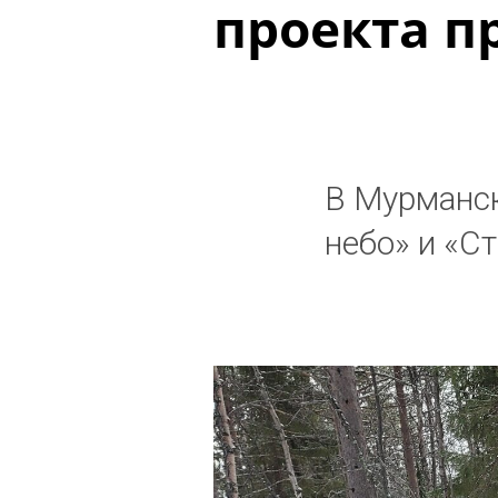
проекта п
В Мурманск
небо» и «С