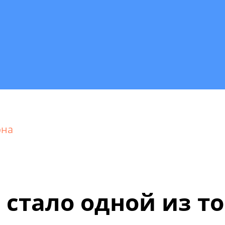
она
 стало одной из т