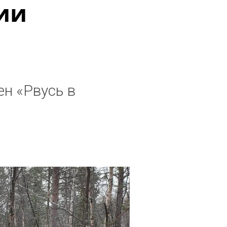
сии
ен «Рвусь в