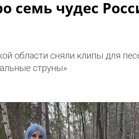
ро семь чудес Рос
ой области сняли клипы для пес
тальные струны»