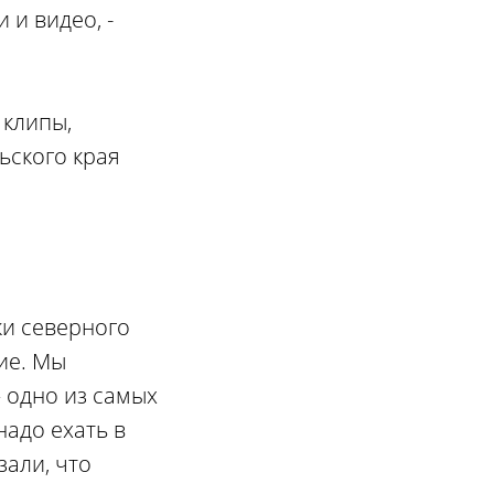
 и видео, -
 клипы,
ьского края
ки северного
ие. Мы
– одно из самых
надо ехать в
зали, что