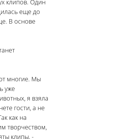
ух клипов. Один
дилась еще до
це. В основе
танет
ют многие. Мы
ь уже
ивотных, я взяла
ете гости, а не
ак как на
им творчеством,
яты клипы, -