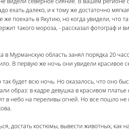
 не видели северное сияние. В вашем регионе 
адо ехать далеко, и к тому же достаточно мягка
же поехать в Якутию, но когда увидели, что там
ержит такого мороза, - рассказал фотограф и 
.
а в Мурманскую область занял порядка 20 часов
тоило. В первую же ночь они увидели красивое 
то так будет всю ночь. Но оказалось, что оно бы
ли образ: в кадре девушка в красивом платье 
ят в небо на переливы огней. Но все пошло не п
кова.
ься, достать костюмы, вывести животных, как н