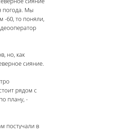
северное сияние
я погода. Мы
 -60, то поняли,
видеооператор
, но, как
северное сияние.
стро
стоит рядом с
о плану, -
ам постучали в