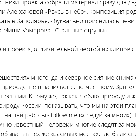
стники проекта собрали материал сразу для дв
ли Алексаковой «Рвусь в небо», композиция ро
хать в Заполярье, - буквально приснилась певи
ка Миши Комарова «Стальные струны».
ли проекта, отличительной чертой их клипов с
тешествиях много, да и северное сияние снима
природе, не в павильоне, по-честному. Зрител
еснями. К тому же, так как люблю природу и ж
ироду России, показывать, что мы на этой план
нашей работы - follow me («следуй за мной»). Т
очно известный человек и многие следят за мо
побывать в тех же красивых местах, где были сн