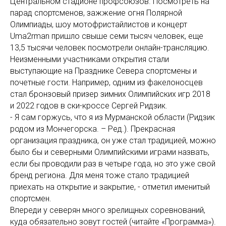
Центральном стадионе профсоюзов. Посмотреть на
парад спортсменов, зажжение огня Полярной
Олимпиады, шоу мотофристайлистов и концерт
Uma2rman пришло свыше семи тысяч человек, еще
13,5 тысячи человек посмотрели онлайн-трансляцию.
Неизменными участниками открытия стали
выступающие на Празднике Севера спортсмены и
почетные гости. Например, одним из факелоносцев
стал бронзовый призер зимних Олимпийских игр 2018
и 2022 годов в ски-кроссе Сергей Ридзик.
- Я сам горжусь, что я из Мурманской области (Ридзик
родом из Мончегорска. – Ред.). Прекрасная
организация праздника, он уже стал традицией, можно
было бы и северными Олимпийскими играми назвать,
если бы проводили раз в четыре года, но это уже свой
бренд региона. Для меня тоже стало традицией
приехать на открытие и закрытие, - отметил именитый
спортсмен.
Впереди у северян много зрелищных соревнований,
куда обязательно зовут гостей (читайте «Программа»).