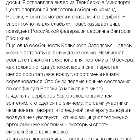
доски. Я отправляла видео из Териберки в Минспорта,
Центр спортивной подготовки сборных команд
России, – они посмотрели и сказали, что серфинг –
спорт точно не для слабых», - рассказывает вице-
президент Российской федерации серфинга Виктория
Прошкина.
Еще одна особенность Кольского Заполярья – здесь
можно вставать на волну даже ночью. Чемпионат
совпал с началом полярного дня, поэтому в 10 вечера,
как только погода успокоилась и снег перестал
щедро посыпать все вокруг, спортсмены начали
соревноваться. Это были первые ночные состязания
по серфингу в России (а может, и в мире).
Глядеть на серферов было холодно даже тем
зрителям, кто оделся по-зимнему. Но сами участники
чемпионата говорят, что ледяной температуры воды и
воздуха не чувствуют – от них защищают теплые, но
эргономичные костюмы. Некоторым спорт-
сменам было даже жарко.
«Я даже капюшон снял», - говорит, стоя по щиколотку