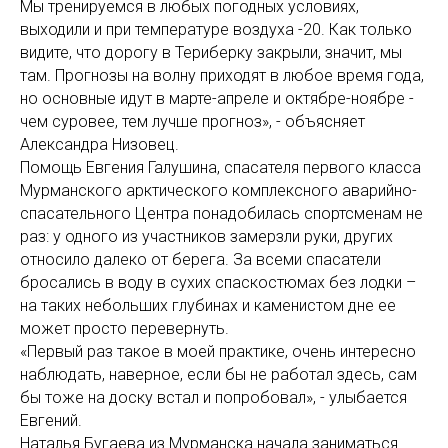
Мы тренируемся в любых погодных условиях,
выходили и при температуре воздуха -20. Как только
видите, что дорогу в Териберку закрыли, значит, мы
там. Прогнозы на волну приходят в любое время года,
но основные идут в марте-апреле и октябре-ноябре -
чем суровее, тем лучше прогноз», - объясняет
Александра Низовец.
Помощь Евгения Галушина, спасателя первого класса
Мурманского арктического комплексного аварийно-
спасательного Центра понадобилась спортсменам не
раз: у одного из участников замерзли руки, других
относило далеко от берега. За всеми спасатели
бросались в воду в сухих спаскостюмах без лодки –
на таких небольших глубинах и каменистом дне ее
может просто перевернуть.
«Первый раз такое в моей практике, очень интересно
наблюдать, наверное, если бы не работал здесь, сам
бы тоже на доску встал и попробовал», - улыбается
Евгений.
Наталья Бугаева из Мурманска начала заниматься