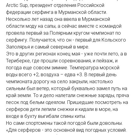
Arctic Sup, президент отделения Российской
федерации серфинга в Мурманской области.
Несколько лет назад она ввела в Мурманской
области моду на сапы, а сейчас вместе с командой
провела первый за Полярным кругом чемпионат по
серфингу. Получается, что он - первый для Кольского
Заполярья и самый северный в мире.
Это в других регионах конец мая - уже почти лето, а в
Териберке, где прошли соревнования, и пейзаж, и
погода еще совсем зимние. Температура морской
воды всего +2, воздуха – едва +3. В первый день
чемпионата дорогу на село закрыли, настолько
сильным был ветер, который буквально замел путь на
край земли. То и дело налетали снежные заряды, пряча
песок под белым одеялом. Пришедшие посмотреть на
серферов дети лепили снежки и кидали в море, на
входе в бухту выгибали спины киты.
Но сами спортсмены такой погодой были довольны.
«Для серферов - это основной вид погодных условий.