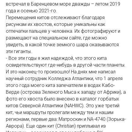
встречал в Баренцевом море дважды – летом 2019
года и осенью 2021-го.
Перемещения китов отслеживают благодаря
рисункам их хвостов, которые уникальны как
отпечатки пальцев у человека. Их фотографируют и
размещают на специальном сайте, где можно
увидеть, в какой точке земного шара оказываются
эти гиганты.
- Все эти годы я жил надеждой, что этого кита
освидетельствуют где-нибудь в другой части планеты.
И это наконец-то произошло! На днях мне написал
научный сотрудник Колледжа Атлантики, что 1 апреля
этого года моего кита запечатлели в водах Кабо-
Верде (острова Зеленого Мыса к западу от Африки), а
фото его хвоста было внесено в каталог горбатых
китов Северной Атлантики (NAHWC). Это уже третий
кит, чьи маршруты пролегали между тем и нашим
регионами, первые два: Матроскин и NA-4740 (Зорька-
Аврора). Еще один кит (Christian) приплывал из