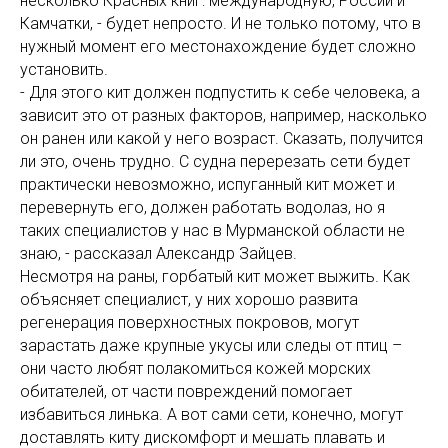
несколько Красных книг: международную, России и
Камчатки, - будет непросто. И не только потому, что в
нужный момент его местонахождение будет сложно
установить.
- Для этого кит должен подпустить к себе человека, а
зависит это от разных факторов, например, насколько
он ранен или какой у него возраст. Сказать, получится
ли это, очень трудно. С судна перерезать сети будет
практически невозможно, испуганный кит может и
перевернуть его, должен работать водолаз, но я
таких специалистов у нас в Мурманской области не
знаю, - рассказал Александр Зайцев.
Несмотря на раны, горбатый кит может выжить. Как
объясняет специалист, у них хорошо развита
регенерация поверхностных покровов, могут
зарастать даже крупные укусы или следы от птиц –
они часто любят полакомиться кожей морских
обитателей, от части повреждений помогает
избавиться линька. А вот сами сети, конечно, могут
доставлять киту дискомфорт и мешать плавать и